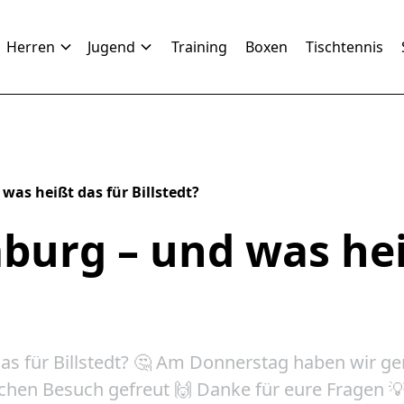
Herren
Jugend
Training
Boxen
Tischtennis
as heißt das für Billstedt?
burg – und was hei
as für Billstedt? 🤔 Am Donnerstag haben wir 
ischen Besuch gefreut 🙌 Danke für eure Fragen 