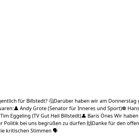
gentlich für Billstedt? 🤔Darüber haben wir am Donnersta
 waren:👤 Andy Grote (Senator für Inneres und Sport)⚽ Ha
Tim Eggeling (TV Gut Heil Billstedt)👤 Baris Önes Wir haben
 Politik bei uns begrüßen zu dürfen 🙌Danke für den offe
ie kritischen Stimmen 🗣️