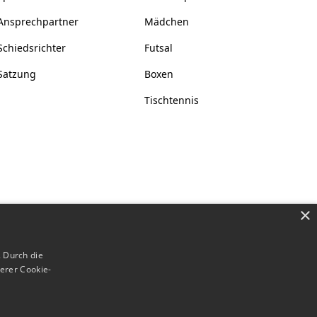
Ansprechpartner
Mädchen
Schiedsrichter
Futsal
Satzung
Boxen
Tischtennis
×
 Durch die
erer Cookie-
Datenschutz
Impressum
Cookies