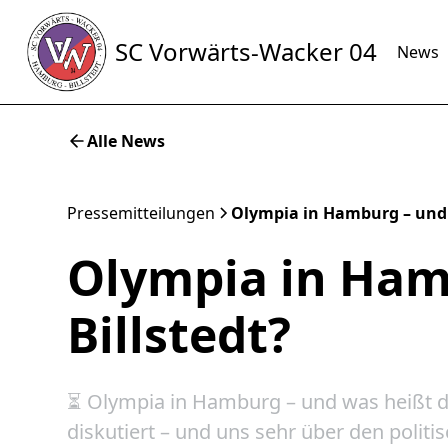
SC Vorwärts-Wacker 04
News
Alle News
Pressemitteilungen
Olympia in Hamburg – und w
Olympia in Ham
Billstedt?
⏳ Olympia in Hamburg – und was heißt d
diskutiert – und uns sehr über den polit