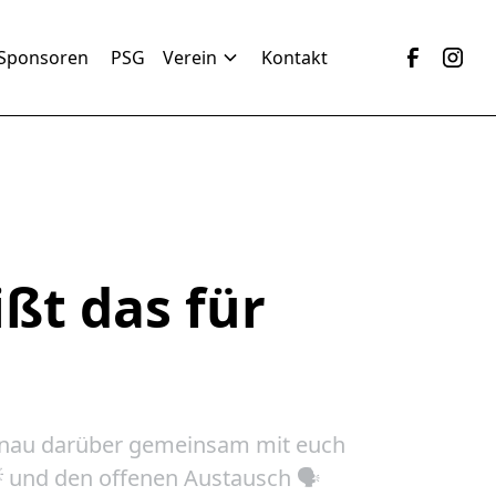
Sponsoren
PSG
Verein
Kontakt
ßt das für
genau darüber gemeinsam mit euch
 und den offenen Austausch 🗣️