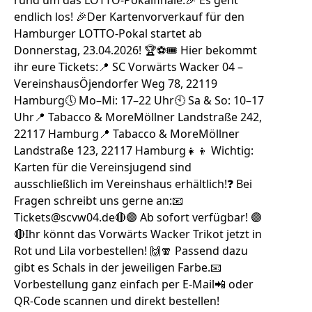
endlich los! 🎉Der Kartenvorverkauf für den
Hamburger LOTTO-Pokal startet ab
Donnerstag, 23.04.2026! 🏆⚽🎟️ Hier bekommt
ihr eure Tickets:📍 SC Vorwärts Wacker 04 –
VereinshausÖjendorfer Weg 78, 22119
Hamburg🕔 Mo–Mi: 17–22 Uhr🕙 Sa & So: 10–17
Uhr📍 Tabacco & MoreMöllner Landstraße 242,
22117 Hamburg📍 Tabacco & MoreMöllner
Landstraße 123, 22117 Hamburg👧👦 Wichtig:
Karten für die Vereinsjugend sind
ausschließlich im Vereinshaus erhältlich!❓ Bei
Fragen schreibt uns gerne an:📧
Tickets@scvw04.de‍🔴🟣 Ab sofort verfügbar! 🟣
🔴Ihr könnt das Vorwärts Wacker Trikot jetzt in
Rot und Lila vorbestellen! 🙌🧣 Passend dazu
gibt es Schals in der jeweiligen Farbe.📧
Vorbestellung ganz einfach per E‑Mail📲 oder
QR-Code scannen und direkt bestellen!