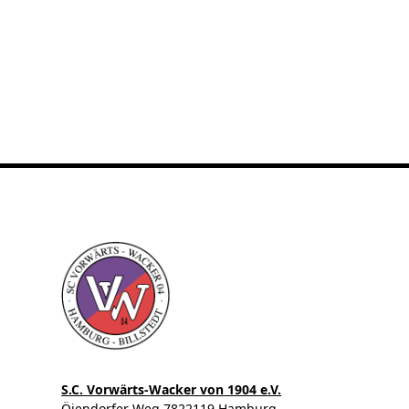
S.C. Vorwärts-Wacker von 1904 e.V.
Öjendorfer Weg 7822119 Hamburg