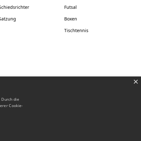
Schiedsrichter
Futsal
Satzung
Boxen
Tischtennis
×
 Durch die
erer Cookie-
Datenschutz
Impressum
Cookies