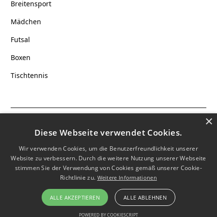
Breitensport
Mädchen
Futsal
Boxen
Tischtennis
×
Datenschutz
Diese Webseite verwendet Cookies.
Impressum
Wir verwenden Cookies, um die Benutzerfreundlichkeit unserer
Website zu verbessern. Durch die weitere Nutzung unserer Webseite
Cookies
stimmen Sie der Verwendung von Cookies gemäß unserer Cookie-
Richtlinie zu.
Weitere Informationen
© 2023 S.C. Vorwärts-Wacker von 1904 e.V.
ALLE AKZEPTIEREN
ALLE ABLEHNEN
POWERED BY COOKIESCRIPT