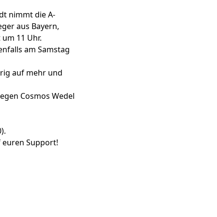
dt nimmt die A-
eger aus Bayern,
t um 11 Uhr.
benfalls am Samstag
grig auf mehr und
 gegen Cosmos Wedel
).
 euren Support!