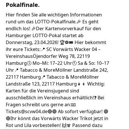
Pokalfinale.
Hier finden Sie alle wichtigen Informationen
rund um das LOTTO-Pokalfinale.🎉 Es geht
endlich los! 🎉Der Kartenvorverkauf für den
Hamburger LOTTO-Pokal startet ab
Donnerstag, 23.04.2026! 🏆⚽🎟️ Hier bekommt
ihr eure Tickets:📍 SC Vorwärts Wacker 04 –
VereinshausÖjendorfer Weg 78, 22119
Hamburg🕔 Mo–Mi: 17–22 Uhr🕙 Sa & So: 10–17
Uhr📍 Tabacco & MoreMöllner Landstraße 242,
22117 Hamburg📍 Tabacco & MoreMöllner
Landstraße 123, 22117 Hamburg👧👦 Wichtig:
Karten für die Vereinsjugend sind
ausschließlich im Vereinshaus erhältlich!❓ Bei
Fragen schreibt uns gerne an:📧
Tickets@scvw04.de‍🔴🟣 Ab sofort verfügbar! 🟣
🔴Ihr könnt das Vorwärts Wacker Trikot jetzt in
Rot und Lila vorbestellen! 🙌🧣 Passend dazu