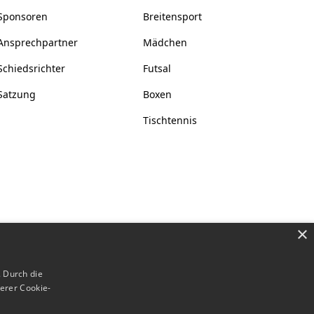
Sponsoren
Breitensport
Ansprechpartner
Mädchen
Schiedsrichter
Futsal
Satzung
Boxen
Tischtennis
×
 Durch die
erer Cookie-
Datenschutz
Impressum
Cookies